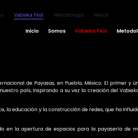
os
Vabieka Fest
Metodología
Merch
Inicio
Somos
Vabieka Fest
Metodol
ernacional de Payasas, en Puebla, México. El primer y ún
uestro país, inspirando a su vez la creación del Vabieka
e, la educación y la construcción de redes, que ha influi
uido en la apertura de espacios para la payasería de 